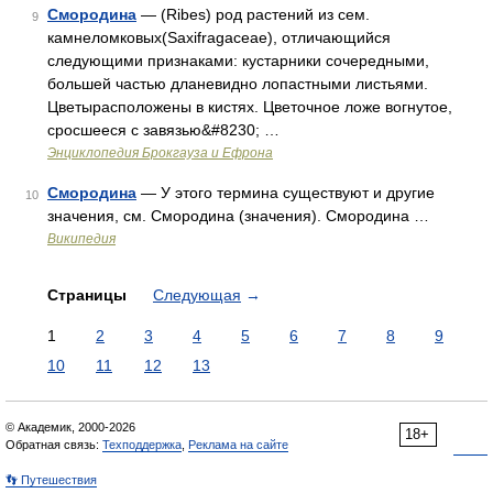
Смородина
— (Ribes) род растений из сем.
9
камнеломковых(Saxifragaceae), отличающийся
следующими признаками: кустарники сочередными,
большей частью дланевидно лопастными листьями.
Цветырасположены в кистях. Цветочное ложе вогнутое,
сросшееся с завязью&#8230; …
Энциклопедия Брокгауза и Ефрона
Смородина
— У этого термина существуют и другие
10
значения, см. Смородина (значения). Смородина …
Википедия
Страницы
Следующая
→
1
2
3
4
5
6
7
8
9
10
11
12
13
© Академик, 2000-2026
18+
Обратная связь:
Техподдержка
,
Реклама на сайте
👣 Путешествия