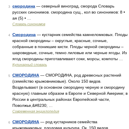
смородина
— северный виноград, сморода Словарь
3
русских синонимов. смородина сущ., кол во синонимов: 8 •
ая (5) • …
Словарь синонимов
Смородина
— кустарник семейства камнеломковых. Плоды
4
красной смородины – округлые, красные, сочные,
собранные в поникшие кисти. Плоды черной смородины –
шаровидные, сочные, темно лиловые или черные ягоды. Из
ягод смородины приготавливают соки, морсы, компоты …
Кулинарный словарь
СМОРОДИНА
— СМОРОДИНА, род древесных растений
5
(семейство крыжовниковые). Около 150 видов.
Возделывают (в основном смородину черную и смородину
красную) главным образом в Европе и Северной Америке; в
России в центральных районах Европейской части,
Поволжье,&#8230; …
Современная энциклопедия
СМОРОДИНА
— род кустарников семейства
6
крыжовниковых, плодовая культура. Ок. 150 видов.