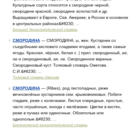
Культурные сорта относятся к смородине черной,
смородине красной, смородине золотистой и др.
Выращивают в Европе, Сев. Америке; в России в основном
в центральных районах&#8230; …
Большой Энциклопедический словарь
СМОРОДИНА
— СМОРОДИНА, ы, жен. Кустарник со
7
съедобными кисловато сладкими ягодами, а также самые
ягоды. Красная, чёрная, белая с. | прил. смородинный, ая,
ое и смородиновый, ая, ое. Смородинное варенье.
Смородиновый куст. Толковый словарь Ожегова.
С.И.&#8230; …
Толковый словарь Ожегова
СМОРОДИНА
— (Ribes), род листопадных, реже
8
вечнозелёных кустарников сем. крыжовниковых. Побеги
гладкие, реже с колючками. Листья очередные, простые,
часто опушённые, иногда с желёзками. Цветки в кистях,
реже в пучках или одиночные. Обоеполые или
однополые.&#8230; …
Биологический энциклопедический словарь